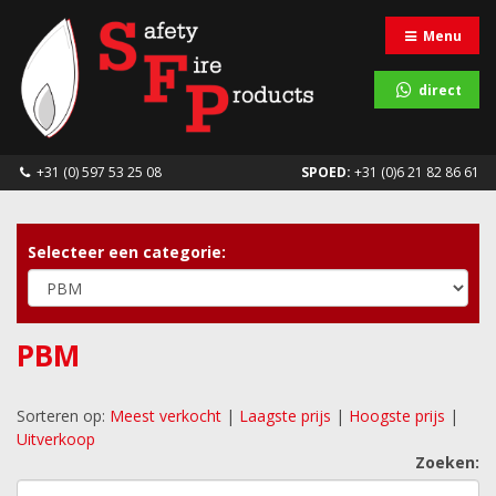
Menu
direct
+31 (0) 597 53 25 08
SPOED:
+31 (0)6 21 82 86 61
Selecteer een categorie:
PBM
Sorteren op:
Meest verkocht
|
Laagste prijs
|
Hoogste prijs
|
Uitverkoop
Zoeken: