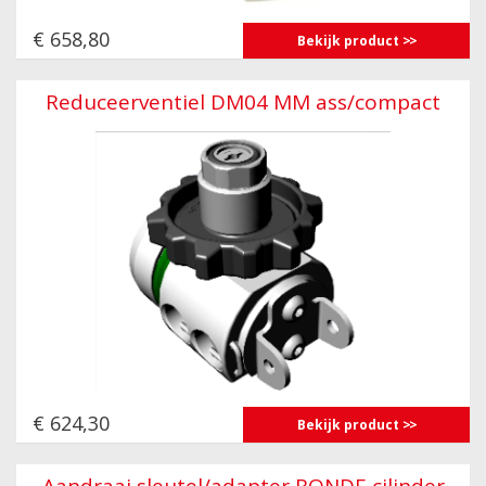
€ 658,80
Bekijk product
Reduceerventiel DM04 MM ass/compact
€ 624,30
Bekijk product
Aandraai sleutel/adapter RONDE cilinder