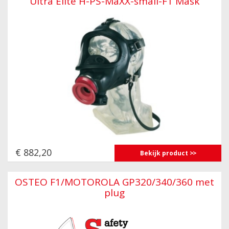
Ultra Elite H-PS-MaXX-small-F1 Mask
€ 882,20
Bekijk product
OSTEO F1/MOTOROLA GP320/340/360 met
plug