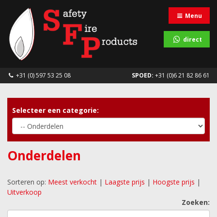
Menu
direct
+31 (0) 597 53 25 08
SPOED:
+31 (0)6 21 82 86 61
Selecteer een categorie:
Onderdelen
Sorteren op:
Meest verkocht
|
Laagste prijs
|
Hoogste prijs
|
Uitverkoop
Zoeken: