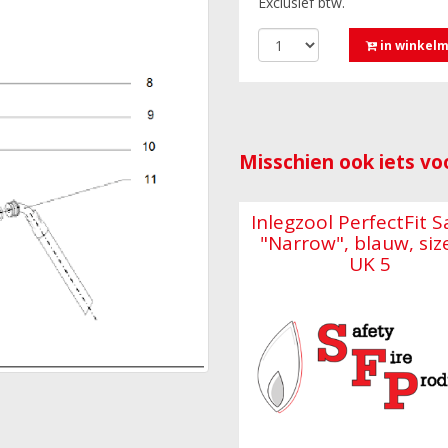
Exclusief btw.
in winkel
Misschien ook iets voo
Inlegzool PerfectFit S
"Narrow", blauw, siz
UK 5