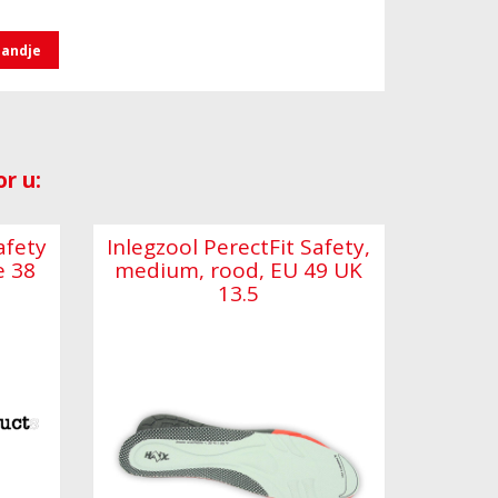
mandje
r u:
afety
Inlegzool PerectFit Safety,
e 38
medium, rood, EU 49 UK
13.5