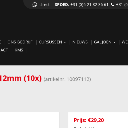
direct
SPOED:
+31 (0)6 21 82 86 61
+31 (0
E
ONS BEDRIJF
CURSUSSEN
NIEUWS
GALJOEN
WE
TACT
KMS
 12mm (10x)
(artikelnr. 10097112)
Prijs:
€29,20