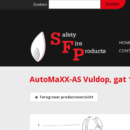
Zoeken:
HOM
CON
AutoMaXX-AS Vuldop, gat
Terug naar productoverzicht