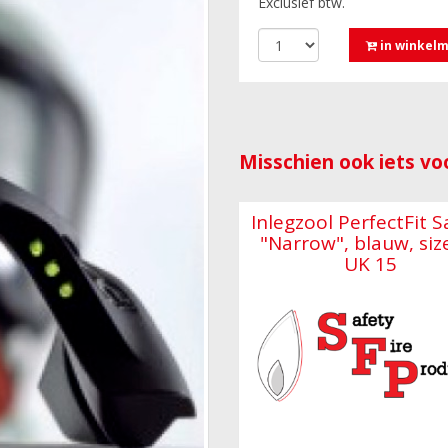
Exclusief btw.
in winkel
Misschien ook iets voo
Inlegzool PerfectFit S
"Narrow", blauw, siz
UK 15