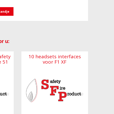
mandje
r u:
afety
10 headsets interfaces
e 51
voor F1 XF