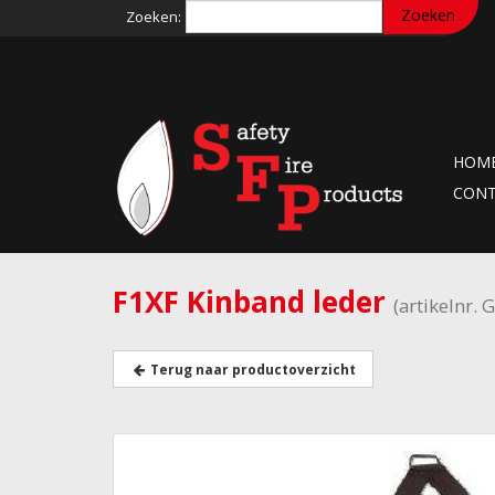
Zoeken:
HOM
CON
F1XF Kinband leder
(artikelnr.
Terug naar productoverzicht