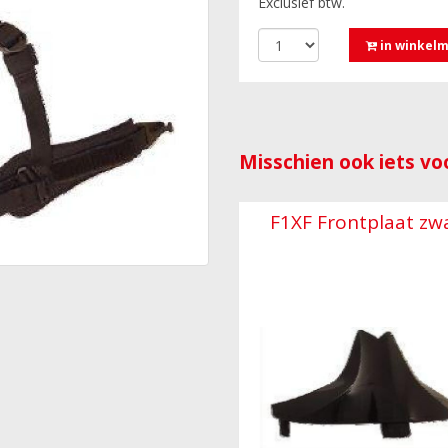
Exclusief btw.
in winkel
Misschien ook iets voo
F1XF Frontplaat zw