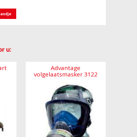
mandje
r u:
art
Advantage
volgelaatsmasker 3122