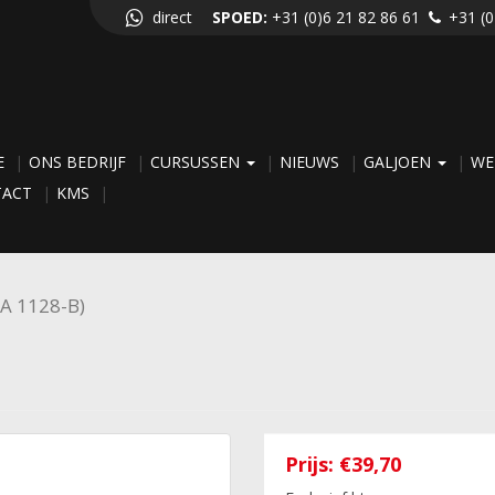
direct
SPOED:
+31 (0)6 21 82 86 61
+31 (0
E
ONS BEDRIJF
CURSUSSEN
NIEUWS
GALJOEN
WE
TACT
KMS
 GA 1128-B)
Prijs:
€39,70