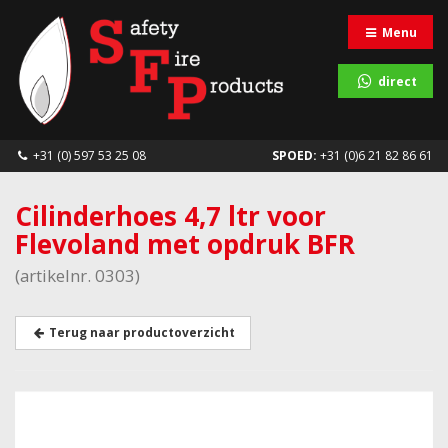
Menu
direct
+31 (0) 597 53 25 08
SPOED:
+31 (0)6 21 82 86 61
Cilinderhoes 4,7 ltr voor
Flevoland met opdruk BFR
(artikelnr. 0303)
Terug naar productoverzicht