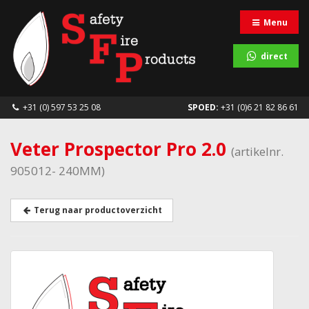
Menu
direct
+31 (0) 597 53 25 08
SPOED:
+31 (0)6 21 82 86 61
Veter Prospector Pro 2.0
(artikelnr.
905012- 240MM)
Terug naar productoverzicht