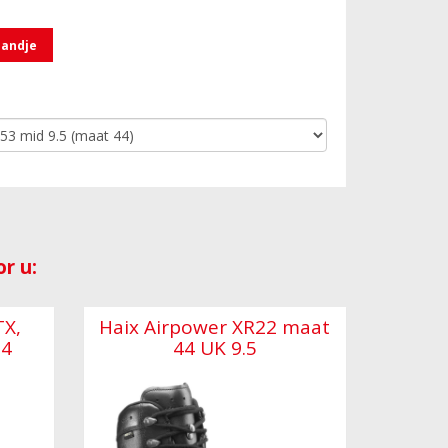
mandje
r u:
TX,
Haix Airpower XR22 maat
 4
44 UK 9.5