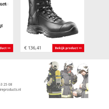
€ 136,41
oduct
Bekijk product
53 25 08
reproducts.nl