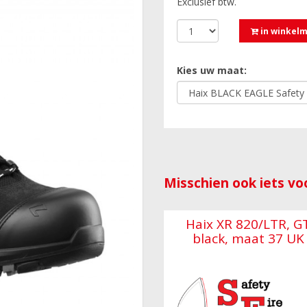
Exclusief btw.
in winkel
Kies uw maat:
Misschien ook iets voo
Haix XR 820/LTR, G
black, maat 37 UK