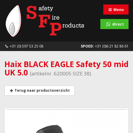
Menu
direct
+31 (0) 597 53 25 08
SPOED:
+31 (0)6 21 82 86 61
Haix BLACK EAGLE Safety 50 mid
UK 5.0
(artikelnr. 620005 SIZE 38)
Terug naar productoverzicht