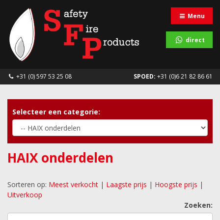
Menu
direct
+31 (0) 597 53 25 08
SPOED:
+31 (0)6 21 82 86 61
Selecteer een categorie:
HAIX onderdelen
Sorteren op:
Meest verkocht
|
Laagste prijs
|
Hoogste prijs
|
Uitverkoop
Zoeken: