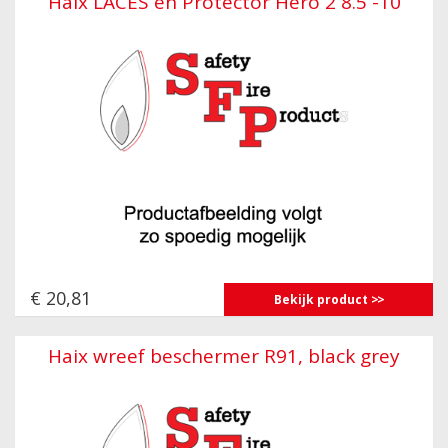
Haix LACES en Protector Hero 2 8.5 -10
€ 20,81
Bekijk product
Haix wreef beschermer R91, black grey