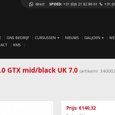
direct
SPOED:
+31 (0)6 21 82 86 61
+31 (0
E
ONS BEDRIJF
CURSUSSEN
NIEUWS
GALJOEN
WE
TACT
KMS
2.0 GTX mid/black UK 7.0
(artikelnr. 340002
Prijs:
€140,32