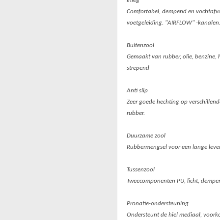
inleg
Comfortabel, dempend en vochtafvo
voetgeleiding. "AIRFLOW" -kanalen
Buitenzool
Gemaakt van rubber, olie, benzine, 
strepend
Anti slip
Zeer goede hechting op verschillend
rubber.
Duurzame zool
Rubbermengsel voor een lange lev
Tussenzool
Tweecomponenten PU, licht, dempe
Pronatie-ondersteuning
Ondersteunt de hiel mediaal, voork