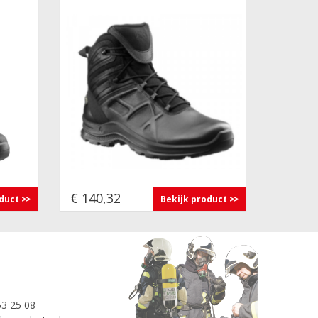
€ 140,32
oduct
Bekijk product
53 25 08