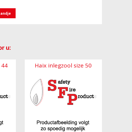
mandje
r u:
 44
Haix inlegzool size 50