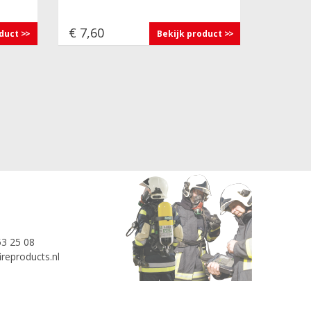
€ 7,60
oduct
Bekijk product
53 25 08
reproducts.nl