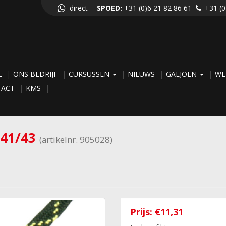
direct
SPOED:
+31 (0)6 21 82 86 61
+31 (0
E
ONS BEDRIJF
CURSUSSEN
NIEUWS
GALJOEN
WE
TACT
KMS
 41/43
(artikelnr. 905028)
Prijs:
€11,31