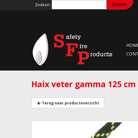
Zoeken:
HOM
CON
Haix veter gamma 125 cm
Terug naar productoverzicht