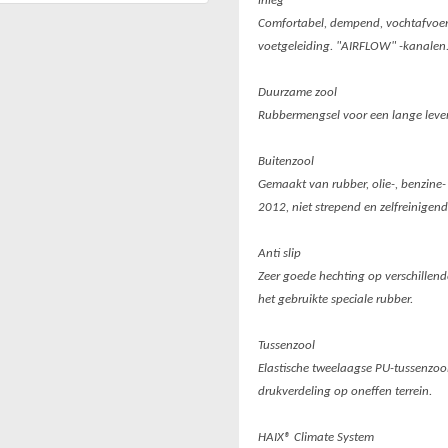
inleg
Comfortabel, dempend, vochtafvoer
voetgeleiding. "AIRFLOW" -kanalen
Duurzame zool
Rubbermengsel voor een lange leve
Buitenzool
Gemaakt van rubber, olie-, benzine-
2012, niet strepend en zelfreinigend
Anti slip
Zeer goede hechting op verschillende
het gebruikte speciale rubber.
Tussenzool
Elastische tweelaagse PU-tussenzool
drukverdeling op oneffen terrein.
HAIX® Climate System