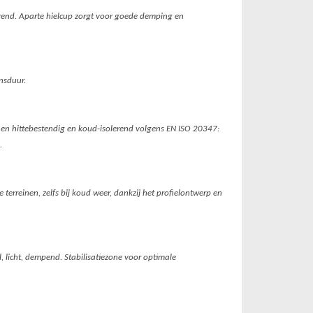
end. Aparte hielcup zorgt voor goede demping en
.
nsduur.
 en hittebestendig en koud-isolerend volgens EN ISO 20347:
.
 terreinen, zelfs bij koud weer, dankzij het profielontwerp en
, licht, dempend. Stabilisatiezone voor optimale