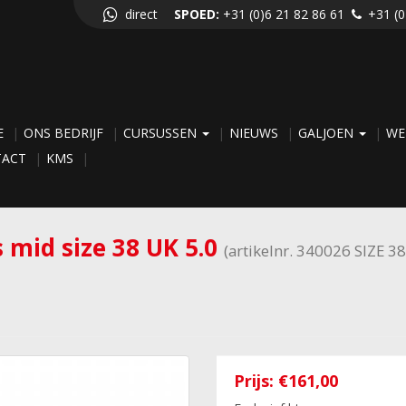
direct
SPOED:
+31 (0)6 21 82 86 61
+31 (0
E
ONS BEDRIJF
CURSUSSEN
NIEUWS
GALJOEN
WE
TACT
KMS
 mid size 38 UK 5.0
(artikelnr. 340026 SIZE 38
Prijs:
€161,00