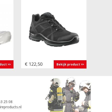
€ 122,50
oduct
Bekijk product
53 25 08
reproducts.nl