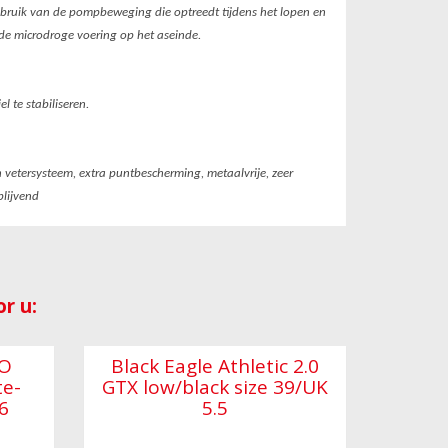
bruik van de pompbeweging die optreedt tijdens het lopen en
 de microdroge voering op het aseinde.
 te stabiliseren.
n vetersysteem, extra puntbescherming, metaalvrije, zeer
blijvend
r u:
VO
Black Eagle Athletic 2.0
te-
GTX low/black size 39/UK
 6
5.5