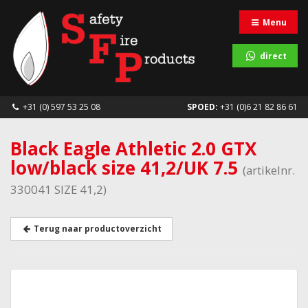
Menu
direct
+31 (0) 597 53 25 08
SPOED:
+31 (0)6 21 82 86 61
Black Eagle Athletic 2.0 GTX
low/black size 41,2/UK 7.5
(artikelnr.
330041 SIZE 41,2)
Terug naar productoverzicht