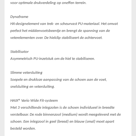
voor optimale drukverdeling op oneffen terrein.
Dynaframe
HX-designelement van trek- en scheurvast PU-materiaal. Het omvat
perfect het middenvoetsbeentje en brengt de spanning van de
veterelementen over. De hielclip stabiliseert de achtervoet.
Stabilisator
Asymmetrisch PU-inzetstuk om de hiel te stabiliseren.
Slimme vetersluiting
Soepele en drukloze aanpassing van de schoen aan de voet,
snelsluiting en vetersluiting.
HAIX® Vario Wide Fit-systeem
Met 3 verschillende inlegzolen is de schoen individueel in breedte
verstelbaar. De rode binnenzool (medium) wordt meegeleverd met de
schoen. Een inlegzool in geel (breed) en blauw (smal) moet apart
besteld worden.