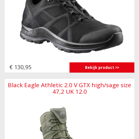
€ 130,95
Bekijk product
Black Eagle Athletic 2.0 V GTX high/sage size
47,2 UK 12.0