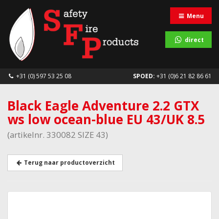
Menu
direct
+31 (0) 597 53 25 08
SPOED:
+31 (0)6 21 82 86 61
Black Eagle Adventure 2.2 GTX
ws low ocean-blue EU 43/UK 8.5
(artikelnr. 330082 SIZE 43)
Terug naar productoverzicht