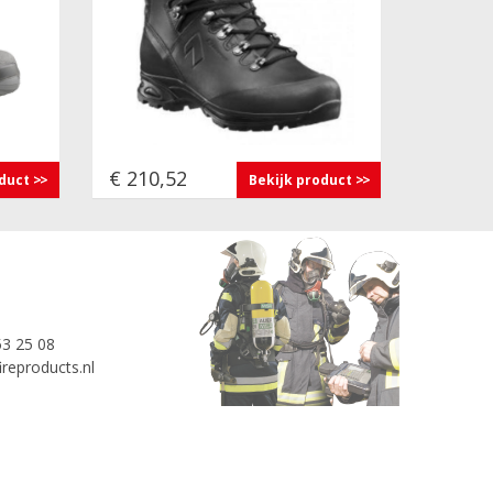
€ 210,52
oduct
Bekijk product
53 25 08
reproducts.nl