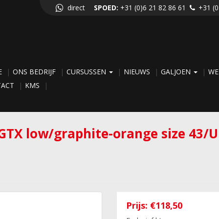
direct
SPOED:
+31 (0)6 21 82 86 61
+31 (0
E
ONS BEDRIJF
CURSUSSEN
NIEUWS
GALJOEN
WE
TACT
KMS
 GTX low/graphite-orange size 43/U
Prijs:
€118,50