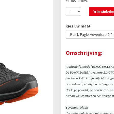
Exclusief btw.
in winkel
Kies uw maat:
Omschrijving:
Productinformatie "BLACK EAGLE Ad
De BLACK EAGLE Adventure 2.2 GTX i
flexibel wil zijn in zijn vrije tijd:
bosbodem of eindigt in de bergen -
Het lage gewicht, de antislipzool
niveau van comfort en een veilige st
Bovenmateriaal:
De materiaalmix van microvezel en t