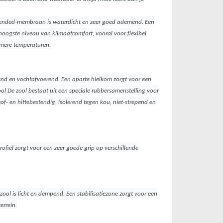
tended-membraan is waterdicht en zeer goed ademend. Een
 hoogste niveau van klimaatcomfort, vooral voor flexibel
rmere temperaturen.
end en vochtafvoerend. Een aparte hielkom zorgt voor een
l De zool bestaat uit een speciale rubbersamenstelling voor
of- en hittebestendig, isolerend tegen kou, niet-strepend en
ofiel zorgt voor een zeer goede grip op verschillende
ool is licht en dempend. Een stabilisatiezone zorgt voor een
errein.