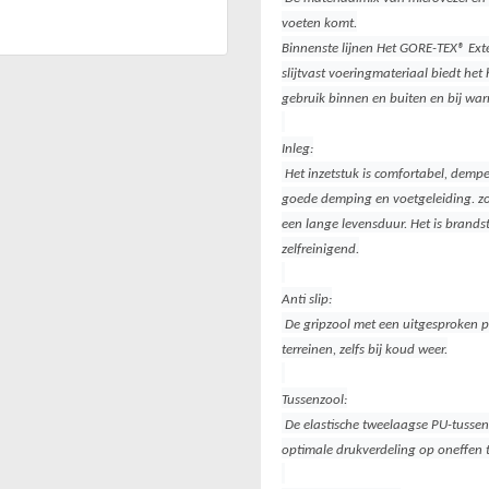
voeten komt.
Binnenste lijnen Het GORE-TEX® Ex
slijtvast voeringmateriaal biedt het
gebruik binnen en buiten en bij wa
Inleg:
Het inzetstuk is comfortabel, demp
goede demping en voetgeleiding. zoo
een lange levensduur. Het is brandst
zelfreinigend.
Anti slip:
De gripzool met een uitgesproken pr
terreinen, zelfs bij koud weer.
Tussenzool:
De elastische tweelaagse PU-tussenz
optimale drukverdeling op oneffen t