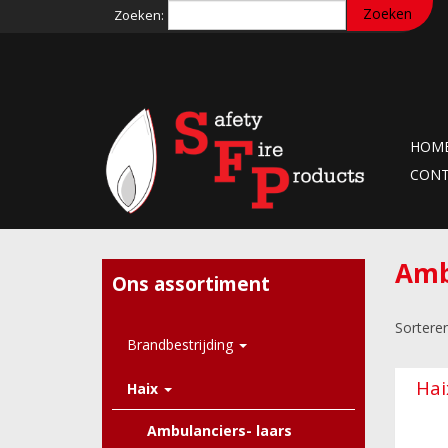
Zoeken:
HOM
CON
Amb
Ons assortiment
Sortere
Brandbestrijding
Hai
Haix
Ambulanciers- laars