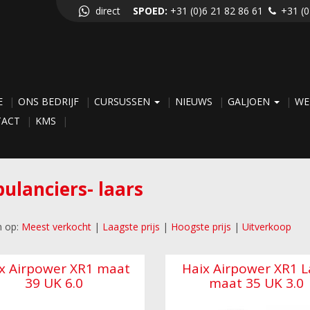
direct
SPOED:
+31 (0)6 21 82 86 61
+31 (0
E
ONS BEDRIJF
CURSUSSEN
NIEUWS
GALJOEN
WE
TACT
KMS
ulanciers- laars
n op:
Meest verkocht
|
Laagste prijs
|
Hoogste prijs
|
Uitverkoop
x Airpower XR1 maat
Haix Airpower XR1 
39 UK 6.0
maat 35 UK 3.0