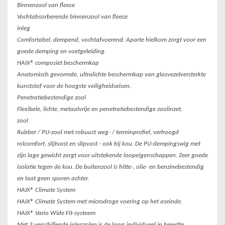
Binnenzool van fleece
Vochtabsorberende binnenzool van fleece
inleg
Comfortabel, dempend, vochtafvoerend. Aparte hielkom zorgt voor een
goede demping en voetgeleiding.
HAIX® composiet beschermkap
Anatomisch gevormde, ultralichte beschermkap van glasvezelversterkte
kunststof voor de hoogste veiligheidseisen.
Penetratiebestendige zool
Flexibele, lichte, metaalvrije en penetratiebestendige zoolinzet.
zool
Rubber / PU-zool met robuust weg- / terreinprofiel, verhoogd
rolcomfort, slijtvast en slipvast - ook bij kou. De PU-dempingswig met
zijn lage gewicht zorgt voor uitstekende loopeigenschappen. Zeer goede
isolatie tegen de kou. De buitenzool is hitte-, olie- en benzinebestendig
en laat geen sporen achter.
HAIX® Climate System
HAIX® Climate System met microdroge voering op het aseinde.
HAIX® Vario Wide Fit-systeem
Met 3 verschillende inlegzolen is de laars individueel in breedte