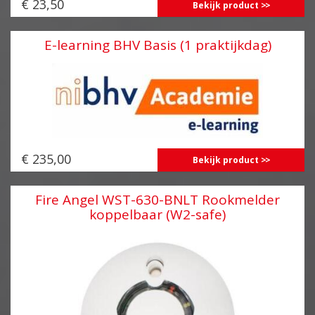
€ 23,50
Bekijk product
E-learning BHV Basis (1 praktijkdag)
€ 235,00
Bekijk product
Fire Angel WST-630-BNLT Rookmelder
koppelbaar (W2-safe)