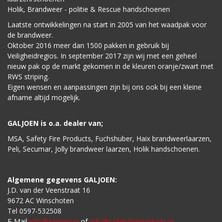
Holik, Brandweer - politie & Rescue handschoenen
Laatste ontwikkelingen na start in 2005 van het waadpak voor
de brandweer.
Oktober 2016 meer dan 1500 pakken in gebruik bij
Veiligheidregios. In september 2017 zijn wij met een geheel
nieuw pak op de markt gekomen in de kleuren oranje/zwart met
RWS striping.
Eigen wensen en aanpassingen zijn bij ons ook bij een kleine
afname altijd mogelijk.
GALJOEN is o.a. dealer van;
MSA, Safety Fire Products, Fuchshuber, Haix brandweerlaarzen,
Peli, Secumar, Jolly brandweer laarzen, Holik handschoenen.
Algemene gegevens GALJOEN:
J.D. van der Veenstraat 16
9672 AC Winschoten
Tel 0597-532508
E-Mail
info@galjoen.nl
of
info@safetyfireproducts.nl