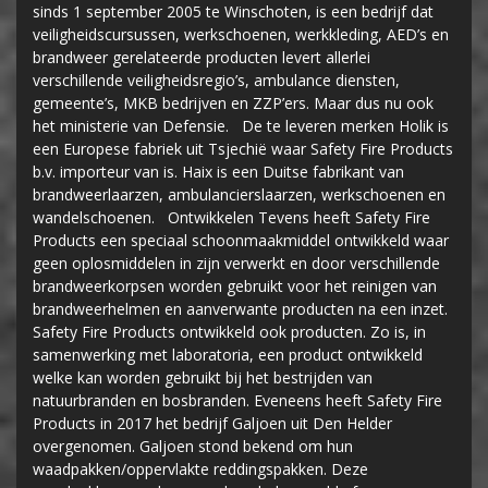
sinds 1 september 2005 te Winschoten, is een bedrijf dat
veiligheidscursussen, werkschoenen, werkkleding, AED’s en
brandweer gerelateerde producten levert allerlei
verschillende veiligheidsregio’s, ambulance diensten,
gemeente’s, MKB bedrijven en ZZP’ers. Maar dus nu ook
het ministerie van Defensie. De te leveren merken Holik is
een Europese fabriek uit Tsjechië waar Safety Fire Products
b.v. importeur van is. Haix is een Duitse fabrikant van
brandweerlaarzen, ambulancierslaarzen, werkschoenen en
wandelschoenen. Ontwikkelen Tevens heeft Safety Fire
Products een speciaal schoonmaakmiddel ontwikkeld waar
geen oplosmiddelen in zijn verwerkt en door verschillende
brandweerkorpsen worden gebruikt voor het reinigen van
brandweerhelmen en aanverwante producten na een inzet.
Safety Fire Products ontwikkeld ook producten. Zo is, in
samenwerking met laboratoria, een product ontwikkeld
welke kan worden gebruikt bij het bestrijden van
natuurbranden en bosbranden. Eveneens heeft Safety Fire
Products in 2017 het bedrijf Galjoen uit Den Helder
overgenomen. Galjoen stond bekend om hun
waadpakken/oppervlakte reddingspakken. Deze