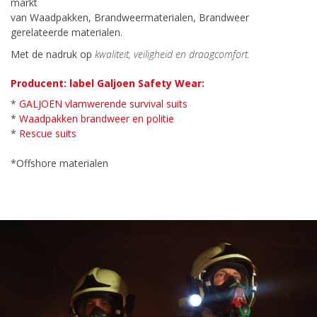
markt
van Waadpakken, Brandweermaterialen, Brandweer
gerelateerde materialen.
Met de nadruk op
kwaliteit, veiligheid en draagcomfort.
Producent: label Galjoen Safety Wear:
*
GALJOEN vlamwerende survival suits
*
Waadpakken brandweer en politie
*
Rescue suits
*Offshore materialen