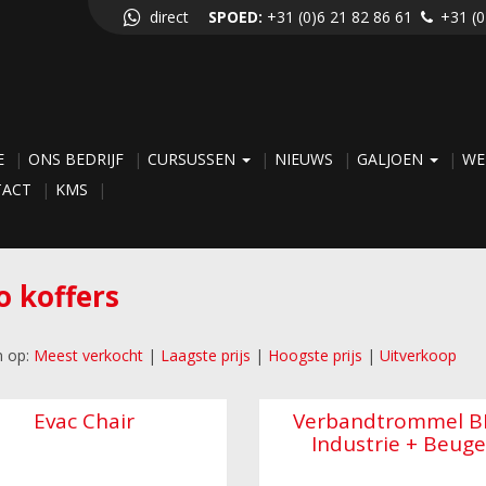
direct
SPOED:
+31 (0)6 21 82 86 61
+31 (0
E
ONS BEDRIJF
CURSUSSEN
NIEUWS
GALJOEN
WE
TACT
KMS
o koffers
n op:
Meest verkocht
|
Laagste prijs
|
Hoogste prijs
|
Uitverkoop
Evac Chair
Verbandtrommel B
Industrie + Beuge