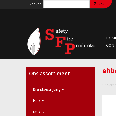
Zoeken:
HOM
CON
ehb
Ons assortiment
Sortere
Brandbestrijding
Haix
MSA