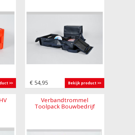
€ 54,95
oduct
Bekijk product
HV
Verbandtrommel
Toolpack Bouwbedrijf