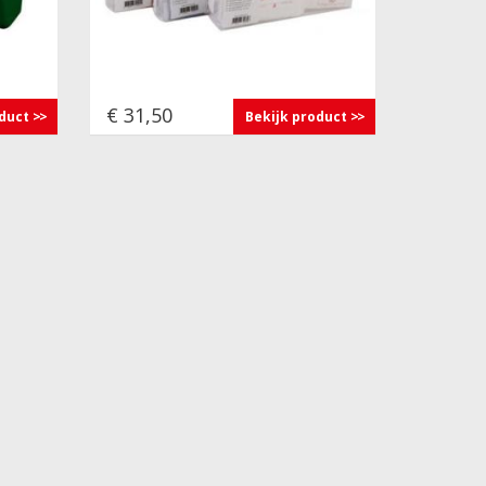
€ 31,50
oduct
Bekijk product