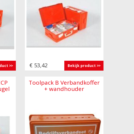
€ 53,42
oduct
Bekijk product
CCP
Toolpack B Verbandkoffer
ugel
+ wandhouder