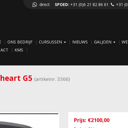
direct
SPOED:
+31 (0)6 21 82 86 61
+31 (0
E
ONS BEDRIJF
CURSUSSEN
NIEUWS
GALJOEN
WE
TACT
KMS
rheart G5
(artikelnr. 3366)
Prijs:
€2100,00