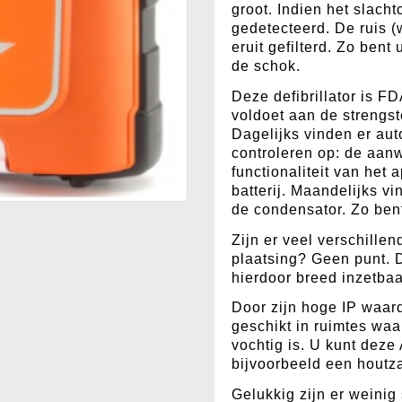
groot. Indien het slacht
gedetecteerd. De ruis 
eruit gefilterd. Zo ben
de schok.
Deze defibrillator is FD
voldoet aan de strengs
Dagelijks vinden er aut
controleren op: de aan
functionaliteit van het 
batterij. Maandelijks vi
de condensator. Zo ben
Zijn er veel verschillen
plaatsing? Geen punt. De
hierdoor breed inzetbaa
Door zijn hoge IP waar
geschikt in ruimtes waa
vochtig is. U kunt dez
bijvoorbeeld een houtz
Gelukkig zijn er weinig