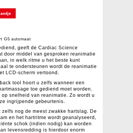
mandje
rt G5 automaat
ediend, geeft de Cardiac Science
t door middel van gesproken reanimatie
an, in welk ritme u het beste kunt
aal te ondersteunen wordt de reanimatie
het LCD-scherm vertoond.
back tool hoort u zelfs wanneer een
) hartmassage toe gediend moet worden.
 op snelheid van reanimatie. Zo wordt u
ze ingrijpende gebeurtenis.
zelfs nog de meest zwakke hartslag. De
aam en het hartritme wordt geanalyseerd,
ciënte schok (indien nodig) kan worden
van levensredding is hierdoor enorm