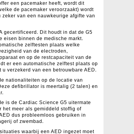
offer een pacemaker heeft, wordt dit
(welke de pacemaker veroorzaakt) wordt
t u zeker van een nauwkeurige afgifte van
A gecertificeerd. Dit houdt in dat de G5
te eisen binnen de medische markt.
omatische zelftesten plaats welke
wezigheid van de electroden,
apparaat en op de restcapaciteit van de
ndt er een automatische zelftest plaats op
t u verzekerd van een betrouwbare AED.
de nationaliteiten op de locatie van
ze defibrillator is meertalig (2 talen) en
r.
de is de Cardiac Science G5 uitermate
r het meer als gemiddeld stoffig of
e AED dus probleemloos gebruiken in
agerij of zwembad.
 situaties waarbij een AED ingezet moet