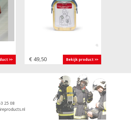
€ 49,50
oduct
Bekijk product
53 25 08
reproducts.nl