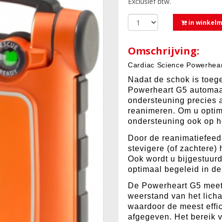
Exclusief btw.
in winkel
Omschrijving:
Cardiac Science Powerhea
Nadat de schok is toeg
Powerheart G5 automaa
ondersteuning precies a
reanimeren. Om u optim
ondersteuning ook op 
Door de reanimatiefeed
stevigere (of zachtere
Ook wordt u bijgestuurd
optimaal begeleid in de
De Powerheart G5 meet 
weerstand van het lich
waardoor de meest effi
afgegeven. Het bereik 