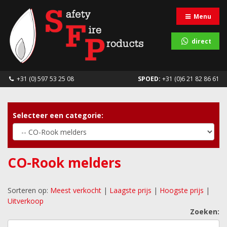
Menu
direct
+31 (0) 597 53 25 08
SPOED:
+31 (0)6 21 82 86 61
Selecteer een categorie:
CO-Rook melders
Sorteren op:
Meest verkocht
|
Laagste prijs
|
Hoogste prijs
|
Uitverkoop
Zoeken: