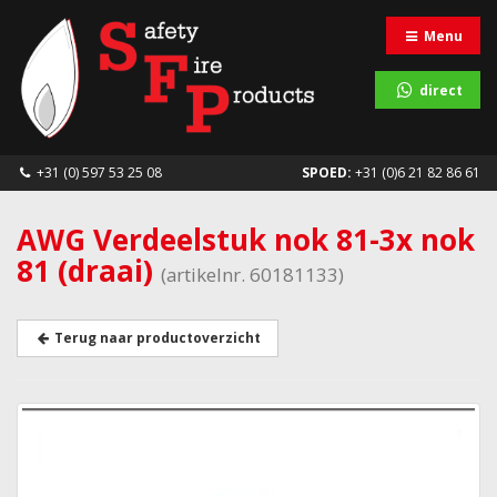
Menu
direct
+31 (0) 597 53 25 08
SPOED:
+31 (0)6 21 82 86 61
AWG Verdeelstuk nok 81-3x nok
81 (draai)
(artikelnr. 60181133)
Terug naar productoverzicht