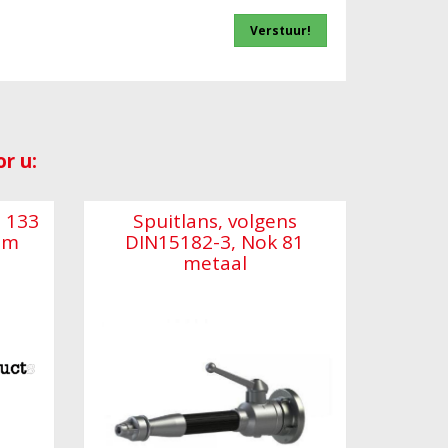
r u:
d 133
Spuitlans, volgens
mm
DIN15182-3, Nok 81
metaal