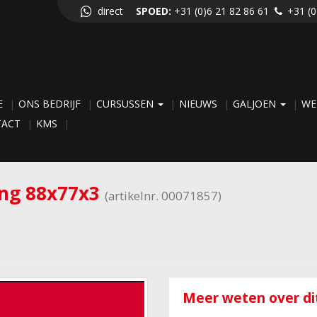
direct
SPOED:
+31 (0)6 21 82 86 61
+31 (0
E
ONS BEDRIJF
CURSUSSEN
NIEUWS
GALJOEN
WE
TACT
KMS
ing 88x77x3
(artikelnr. 00071857)
Meer weten over dit