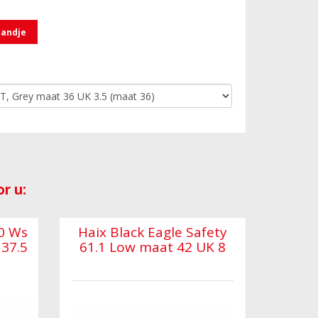
mandje
r u:
0 Ws
Haix Black Eagle Safety
 37.5
61.1 Low maat 42 UK 8