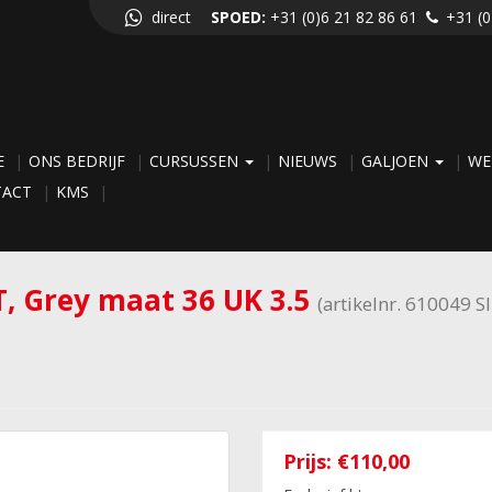
direct
SPOED:
+31 (0)6 21 82 86 61
+31 (0
E
ONS BEDRIJF
CURSUSSEN
NIEUWS
GALJOEN
WE
TACT
KMS
T, Grey maat 36 UK 3.5
(artikelnr. 610049 S
Prijs:
€110,00