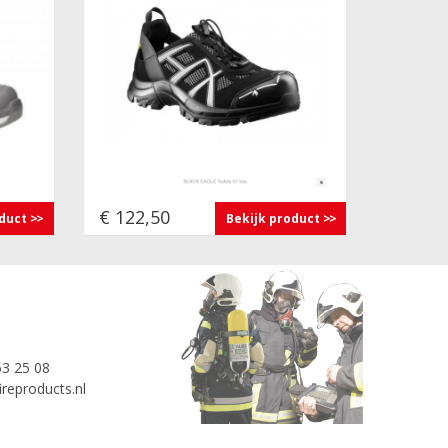
€ 122,50
oduct
Bekijk product
53 25 08
reproducts.nl