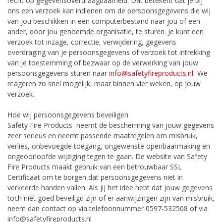
recht op gegevensoverdraagbaarheid. Dat betekent dat je bij
ons een verzoek kan indienen om de persoonsgegevens die wij
van jou beschikken in een computerbestand naar jou of een
ander, door jou genoemde organisatie, te sturen. Je kunt een
verzoek tot inzage, correctie, verwijdering, gegevens
overdraging van je persoonsgegevens of verzoek tot intrekking
van je toestemming of bezwaar op de verwerking van jouw
persoonsgegevens sturen naar
info@safetyfireproducts.nl
We
reageren zo snel mogelijk, maar binnen vier weken, op jouw
verzoek.
Hoe wij persoonsgegevens beveiligen
Safety Fire Products neemt de bescherming van jouw gegevens
zeer serieus en neemt passende maatregelen om misbruik,
verlies, onbevoegde toegang, ongewenste openbaarmaking en
ongeoorloofde wijziging tegen te gaan. De website van Safety
Fire Products maakt gebruik van een betrouwbaar SSL
Certificaat om te borgen dat persoonsgegevens niet in
verkeerde handen vallen. Als jij het idee hebt dat jouw gegevens
toch niet goed beveiligd zijn of er aanwijzingen zijn van misbruik,
neem dan contact op via telefoonnummer 0597-532508 of via
info@safetyfireproducts.nl